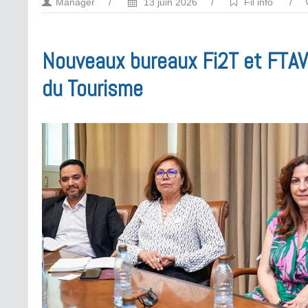
Manager
/
13 juin 2026
/
Fil info
/
Nouveaux bureaux Fi2T et FTAV:
du Tourisme