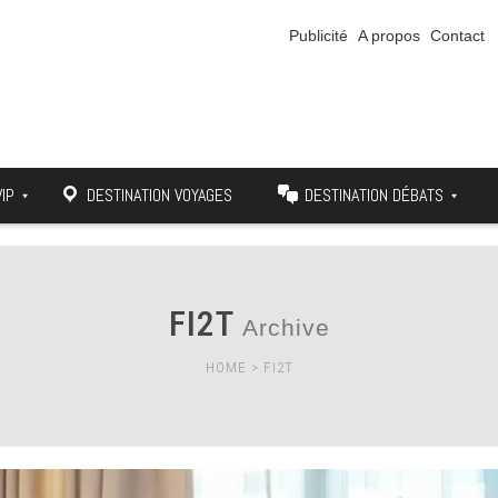
Publicité
A propos
Contact
VIP
DESTINATION VOYAGES
DESTINATION DÉBATS
FI2T
Archive
HOME
>
FI2T