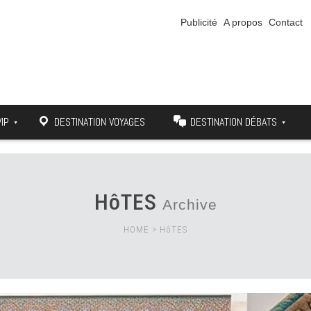
Publicité
A propos
Contact
VIP
DESTINATION VOYAGES
DESTINATION DÉBATS
HôTES
Archive
HOME
>
HôTES