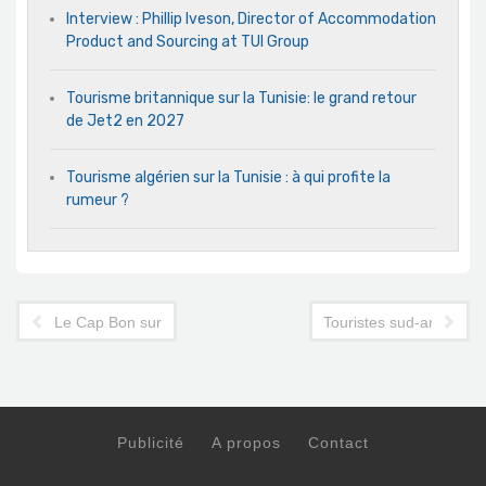
Interview : Phillip Iveson, Director of Accommodation
Product and Sourcing at TUI Group
Tourisme britannique sur la Tunisie: le grand retour
de Jet2 en 2027
Tourisme algérien sur la Tunisie : à qui profite la
rumeur ?
Le Cap Bon sur la bonne voie pour le titre de « Région du Mo
Touristes sud-américains
Publicité
A propos
Contact