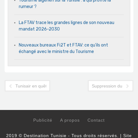
Tourisme algérien sur la Tunisie : à qui profite la
rumeur ?
La FTAV trace les grandes lignes de son nouveau
mandat 2026-2030
Nouveaux bureaux Fi2T et FTAV: ce qu’ils ont
échangé avec le ministre du Tourisme
Tunisair en quête d’une place au soleil d’un marché libyen en p
Suppression du confinem
Publicité
A propos
Contact
2019 © Destination Tunisie - Tous droits réservés. | Site