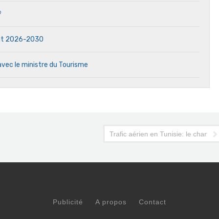
?
dat 2026-2030
avec le ministre du Tourisme
isme éco-responsable
Trafic aérien en Tunisie: le charte
Publicité
A propos
Contact