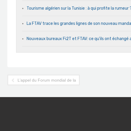
Tourisme algérien sur la Tunisie : à qui profite la rumeur 
La FTAV trace les grandes lignes de son nouveau man
Nouveaux bureaux Fi2T et FTAV: ce qu’ils ont échangé 
L’appel du Forum mondial de la Mer de Bizerte pour un tour