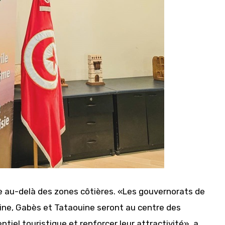
ique au-delà des zones côtières. «Les gouvernorats de
ine, Gabès et Tataouine seront au centre des
entiel touristique et renforcer leur attractivité», a