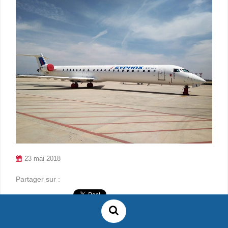
23 mai 2018
Partager sur :
Syphax Airlines va-t-elle renaître de ses cendres après tous
les déboires qu’elle a connus (lire). Son fondateur, Mohamed