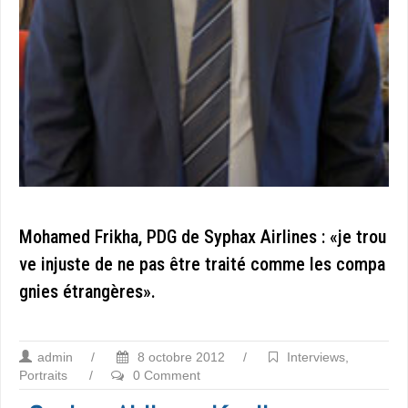
Mohamed Frikha, PDG de Syphax Airlines : «je trou
ve injuste de ne pas être traité comme les compa
gnies étrangères».
admin
/
8 octobre 2012
/
Interviews
,
Portraits
/
0 Comment