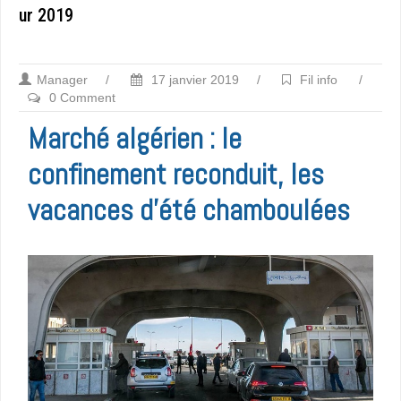
ur 2019
Manager
/
17 janvier 2019
/
Fil info
/
0 Comment
Marché algérien : le
confinement reconduit, les
vacances d’été chamboulées