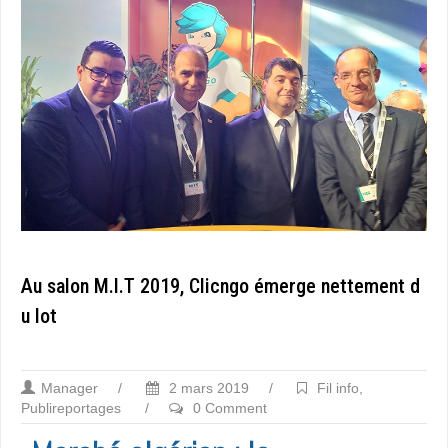
Au salon M.I.T 2019, Clicngo émerge nettement d
u lot
Manager
/
2 mars 2019
/
Fil info
,
Publireportages
/
0 Comment