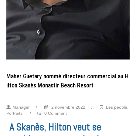
Maher Guetary nommé directeur commercial au H
ilton Skanès Monastir Beach Resort
Manager
/
2 novembre 2022
/
Les people
,
Portraits
/
0 Comment
A Skanès, Hilton veut se