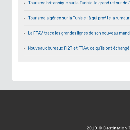
Tourisme britannique sur la Tunisie: le grand retour d
Tourisme algérien sur la Tunisie : à qui profite la rumeur
La FTAV trace les grandes lignes de son nouveau ma
Nouveaux bureaux Fi2T et FTAV: ce qu’ils ont échangé
2019 © Destination T