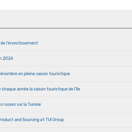
s de l’investissement
uin 2026
a pénombre en pleine saison touristique
haque année la saison touristique de l’île
s russes sur la Tunisie
 Product and Sourcing at TUI Group