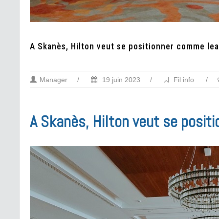
A Skanès, Hilton veut se positionner comme lea
Manager
/
19 juin 2023
/
Fil info
/
A Skanès, Hilton veut se posit