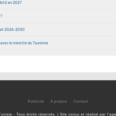
e Jet2 en 2027
 ?
ndat 2026-2030
 avec le ministre du Tourisme
Publicité
A propos
Contact
unisie - Tous droits réservés. | Site conçu et réalisé par l'a