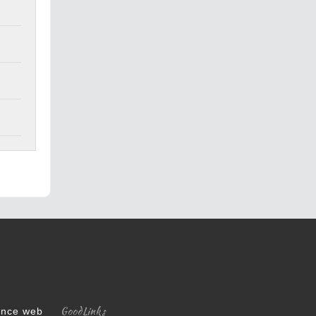
GoodLinks
gence web