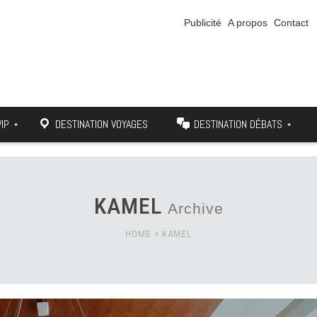
Publicité
A propos
Contact
VIP
DESTINATION VOYAGES
DESTINATION DÉBATS
KAMEL
Archive
HOME
>
KAMEL