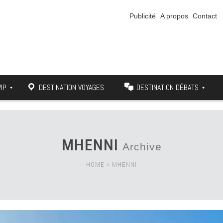
Publicité
A propos
Contact
VIP
DESTINATION VOYAGES
DESTINATION DÉBATS
MHENNI
Archive
HOME
>
MHENNI