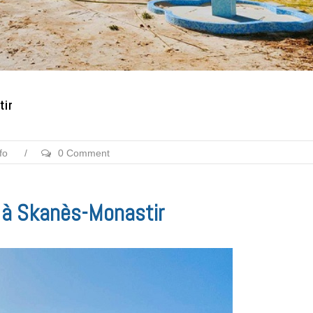
tir
fo
/
0 Comment
l à Skanès-Monastir