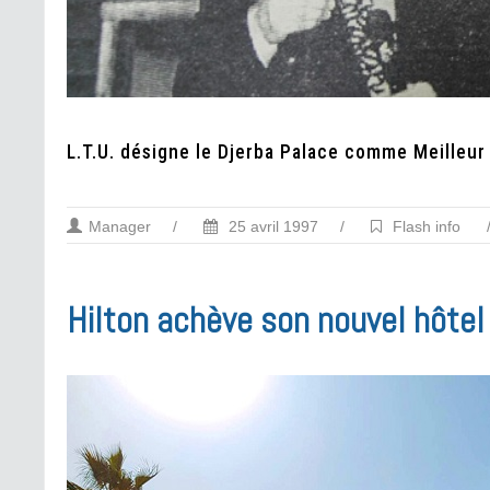
L.T.U. désigne le Djerba Palace comme Meilleur
Manager
/
25 avril 1997
/
Flash info
Hilton achève son nouvel hôte