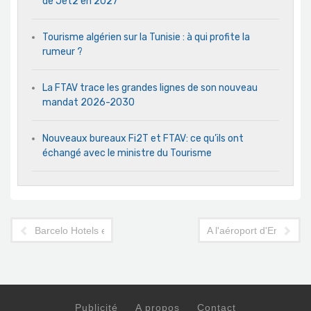
de Jet2 en 2027
Tourisme algérien sur la Tunisie : à qui profite la
rumeur ?
La FTAV trace les grandes lignes de son nouveau
mandat 2026-2030
Nouveaux bureaux Fi2T et FTAV: ce qu’ils ont
échangé avec le ministre du Tourisme
Barcelo Hotels en Tunisie: ce qu'il faut savoir de son nouvel i
A l'aéroport d'Enfidha, o
Publicité
A propos
Contact