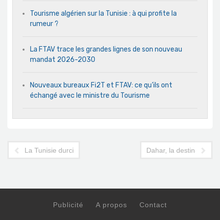
Tourisme algérien sur la Tunisie : à qui profite la
rumeur ?
La FTAV trace les grandes lignes de son nouveau
mandat 2026-2030
Nouveaux bureaux Fi2T et FTAV: ce qu’ils ont
échangé avec le ministre du Tourisme
La Tunisie durcit de nouveau l'entrée des voyageurs de l'étra
Dahar, la destination qu
Publicité
A propos
Contact