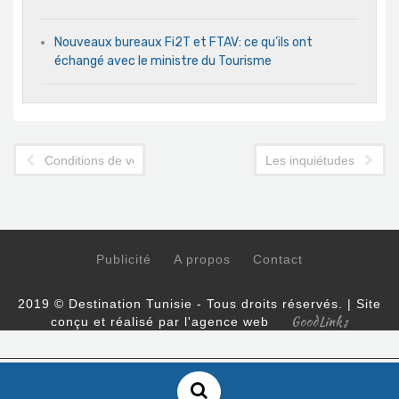
Nouveaux bureaux Fi2T et FTAV: ce qu’ils ont
échangé avec le ministre du Tourisme
Conditions de voyages en Tunisie : l'urgence de lever les inco
Les inquiétudes grandi
Publicité
A propos
Contact
2019 © Destination Tunisie - Tous droits réservés. | Site
GoodLinks
conçu et réalisé par l'agence web