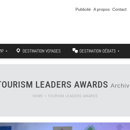
Publicité
A propos
Contact
VIP
DESTINATION VOYAGES
DESTINATION DÉBATS
TOURISM LEADERS AWARDS
Archi
HOME
>
TOURISM LEADERS AWARDS