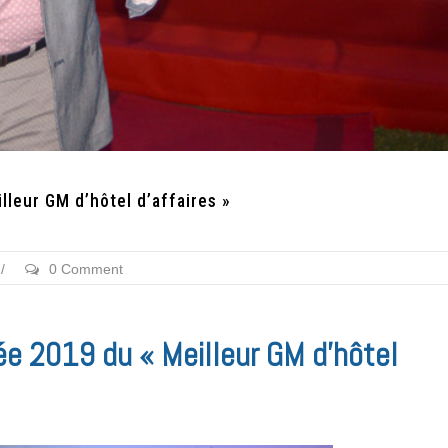
lleur GM d’hôtel d’affaires »
/
0 Comment
ée 2019 du « Meilleur GM d’hôtel