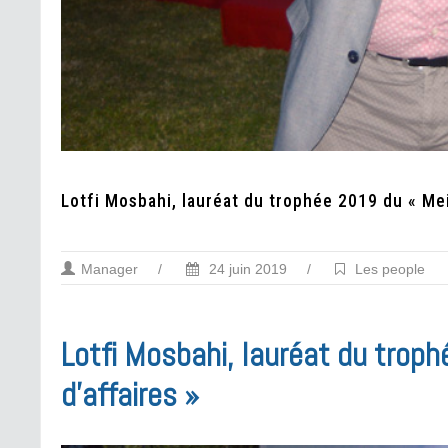
Lotfi Mosbahi, lauréat du trophée 2019 du « Mei
Manager
/
24 juin 2019
/
Les people
Lotfi Mosbahi, lauréat du troph
d’affaires »