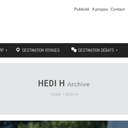
Publicité
A propos
Contact
VIP
DESTINATION VOYAGES
DESTINATION DÉBATS
HEDI H
Archive
HOME
>
HEDI H