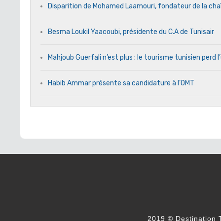
Disparition de Mohamed Laamouri, fondateur de la cha
Besma Loukil Yaacoubi, présidente du C.A de Tunisair
Mahjoub Guerfali n’est plus : le tourisme tunisien perd
Habib Ammar présente sa candidature à l’OMT
2019 © Destination T