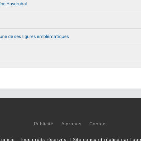
îne Hasdrubal
 l’une de ses figures emblématiques
Publicité
A propos
Contact
unisie - Tous droits réservés. | Site conçu et réalisé par l'a