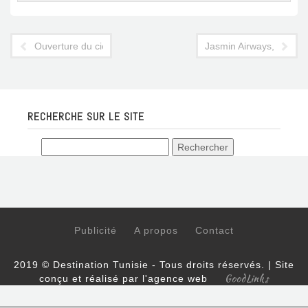
Ouverture du ciel tunisien : les discussions vont démarrer et T
Jasmin Airways, compagn
RECHERCHE SUR LE SITE
Publicité
A propos
Contact
2019 © Destination Tunisie - Tous droits réservés. | Site
GoodLinks
conçu et réalisé par l'agence web