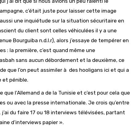
i j’ai dit que si nous avions un peu ralenti le
ampagne, c’était juste pour laisser cette image
t aussi une inquiétude sur la situation sécuritaire en
scient du client sont celles véhiculées il y a une
nue Bourguiba n.d.l.r), alors j’essaye de tempérer en
res : la première, c’est quand même une
Kasbah sans aucun débordement et la deuxième, ce
que l’on peut assimiler à des hooligans ici et qui a
 et pénible.
ge que l’Allemand a de la Tunisie et c’est pour cela que
ées ou avec la presse internationale. Je crois qu’entre
), j’ai du faire 17 ou 18 interviews télévisées, partant
ine d’interviews papier ».