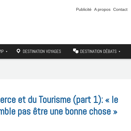
Publicité
A propos
Contact
VIP
DESTINATION VOYAGES
DESTINATION DÉBATS
ce et du Tourisme (part 1): « le
emble pas être une bonne chose »