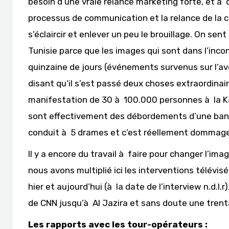
besoin d’une vraie relance marketing forte, et à qu
processus de communication et la relance de la c
s’éclaircir et enlever un peu le brouillage. On sen
Tunisie parce que les images qui sont dans l’incon
quinzaine de jours (événements survenus sur l’ave
disant qu’il s’est passé deux choses extraordinai
manifestation de 30 à 100.000 personnes à la 
sont effectivement des débordements d’une bande 
conduit à 5 drames et c’est réellement dommage
Il y a encore du travail à faire pour changer l’ima
nous avons multiplié ici les interventions télévis
hier et aujourd’hui (à la date de l’interview n.d.l.r
de CNN jusqu’à Al Jazira et sans doute une trenta
Les rapports avec les tour-opérateurs :