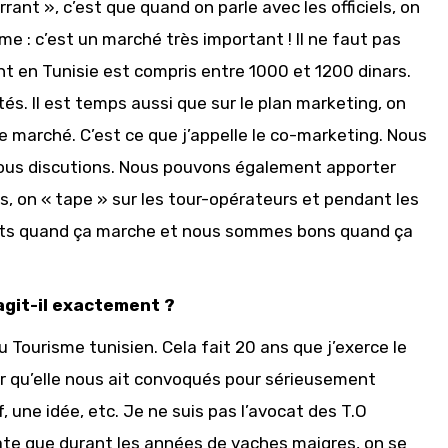
rant », c’est que quand on parle avec les officiels, on
me : c’est un marché très important ! Il ne faut pas
nt en Tunisie est compris entre 1000 et 1200 dinars.
és. Il est temps aussi que sur le plan marketing, on
le marché. C’est ce que j’appelle le co-marketing. Nous
ous discutions. Nous pouvons également apporter
s, on « tape » sur les tour-opérateurs et pendant les
nts quand ça marche et nous sommes bons quand ça
agit-il exactement ?
u Tourisme tunisien. Cela fait 20 ans que j’exerce le
ur qu’elle nous ait convoqués pour sérieusement
 une idée, etc. Je ne suis pas l’avocat des T.O
tate que durant les années de vaches maigres, on se