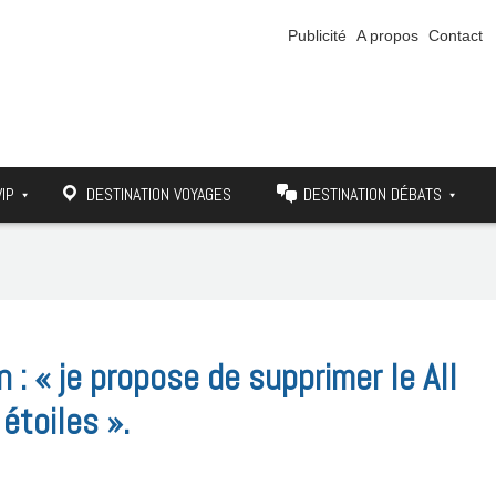
Publicité
A propos
Contact
VIP
DESTINATION VOYAGES
DESTINATION DÉBATS
 : « je propose de supprimer le All
étoiles ».