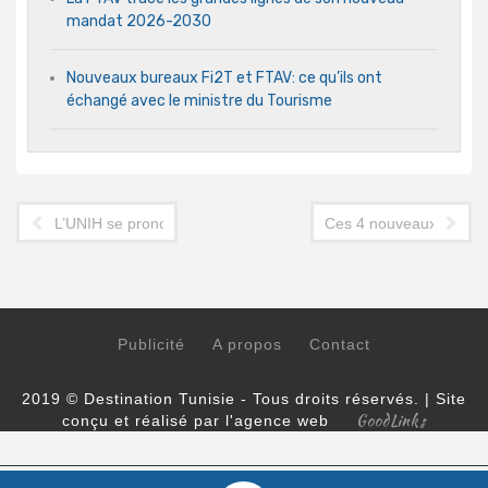
mandat 2026-2030
Nouveaux bureaux Fi2T et FTAV: ce qu’ils ont
échangé avec le ministre du Tourisme
L’UNIH se prononce sur les créances de Thomas Cook en Tuni
Ces 4 nouveaux hôtels e
Publicité
A propos
Contact
2019 © Destination Tunisie - Tous droits réservés. | Site
GoodLinks
conçu et réalisé par l'agence web