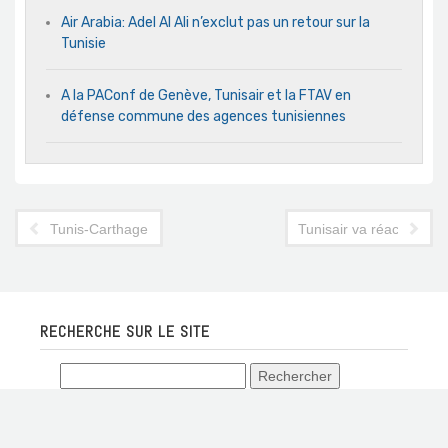
Air Arabia: Adel Al Ali n’exclut pas un retour sur la
Tunisie
A la PAConf de Genève, Tunisair et la FTAV en
défense commune des agences tunisiennes
Tunis-Carthage : l’aéroport cause-t-il du tort au tourisme ?
Tunisair va réactiver l
RECHERCHE SUR LE SITE