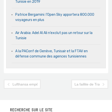
Tunisie en 2019
Patrice Bergamini: l’Open Sky apportera 800.000
voyageurs en plus
Air Arabia: Adel Al Ali n’exclut pas un retour sur la
Tunisie
A la PAConf de Genève, Tunisair et la FTAV en
défense commune des agences tunisiennes
Lufthansa empêchée d’imposer son diktat tarifaire aux agence
La faillite de Transaero 
RECHERCHE SUR LE SITE