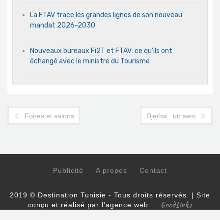
La FTAV trace les grandes lignes de son nouveau
mandat 2026-2030
Nouveaux bureaux Fi2T et FTAV: ce qu’ils ont
échangé avec le ministre du Tourisme
Foires et salons touristiques : les professionnels unanimes pou
Djerba : un semi-marath
Publicité
A propos
Contact
2019 © Destination Tunisie - Tous droits réservés. | Site
GoodLinks
conçu et réalisé par l'agence web