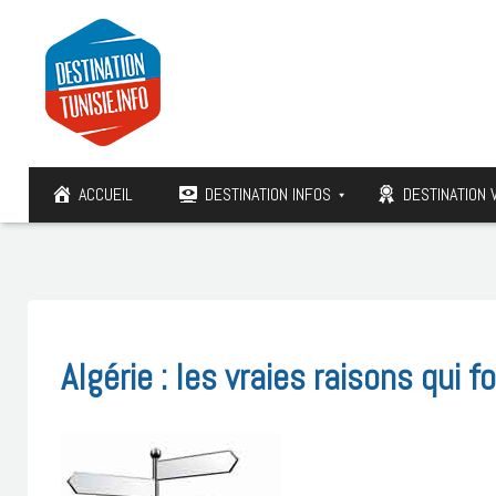
ACCUEIL
DESTINATION INFOS
DESTINATION 
Algérie : les vraies raisons qui 