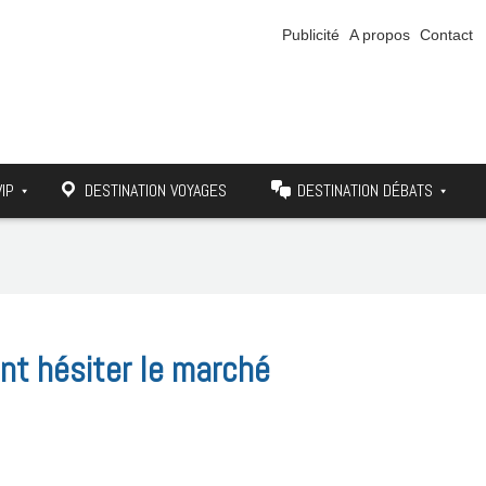
Publicité
A propos
Contact
VIP
DESTINATION VOYAGES
DESTINATION DÉBATS
font hésiter le marché