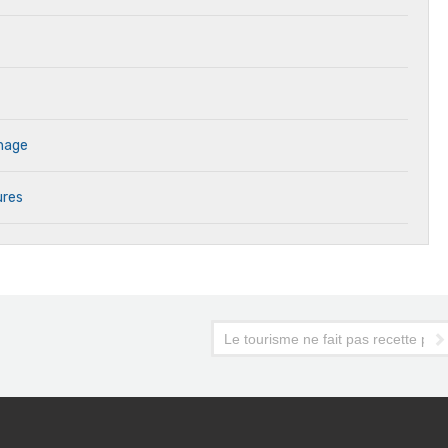
inage
ures
Le tourisme ne fait pas recette pol