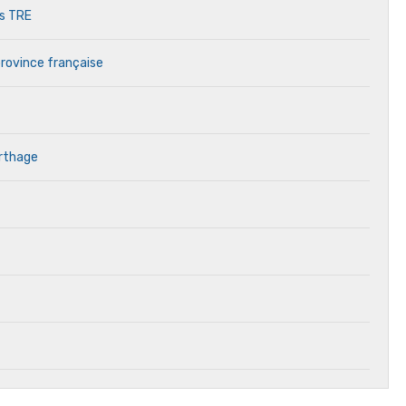
es TRE
province française
arthage