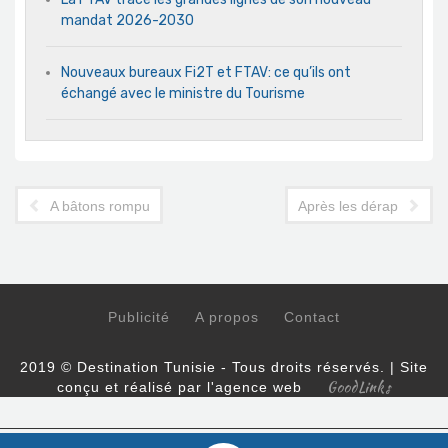
mandat 2026-2030
Nouveaux bureaux Fi2T et FTAV: ce qu’ils ont
échangé avec le ministre du Tourisme
A bâtons rompus entre les agences de voyage et le ministre d
Après les dérapages de
Publicité
A propos
Contact
2019 © Destination Tunisie - Tous droits réservés. | Site
GoodLinks
conçu et réalisé par l'agence web