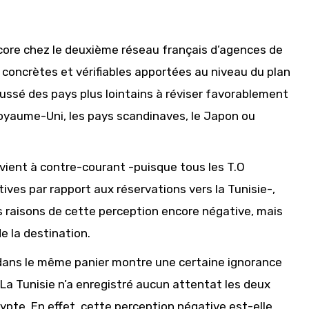
core chez le deuxième réseau français d’agences de
concrètes et vérifiables apportées au niveau du plan
oussé des pays plus lointains à réviser favorablement
Royaume-Uni, les pays scandinaves, le Japon ou
rvient à contre-courant -puisque tous les T.O
ves par rapport aux réservations vers la Tunisie-,
es raisons de cette perception encore négative, mais
e la destination.
te dans le même panier montre une certaine ignorance
 La Tunisie n’a enregistré aucun attentat les deux
gypte. En effet, cette perception négative est-elle