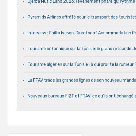
Djerba Music Land 2026: l’événement phare qui rythme ch
Pyramids Airlines affrété pour le transport des touristes
Interview : Phillip Iveson, Director of Accommodation 
Tourisme britannique sur la Tunisie: le grand retour de
Tourisme algérien sur la Tunisie : à qui profite la rumeur 
La FTAV trace les grandes lignes de son nouveau man
Nouveaux bureaux Fi2T et FTAV: ce qu’ils ont échangé 