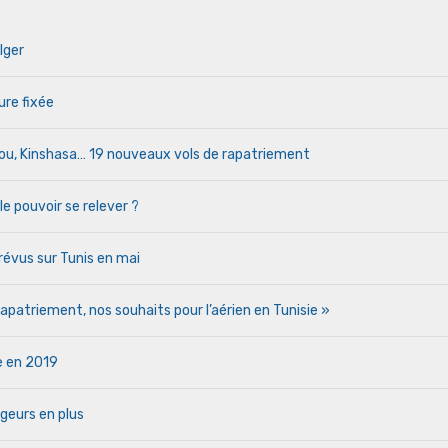
lger
ure fixée
cou, Kinshasa… 19 nouveaux vols de rapatriement
le pouvoir se relever ?
évus sur Tunis en mai
patriement, nos souhaits pour l’aérien en Tunisie »
ie en 2019
geurs en plus