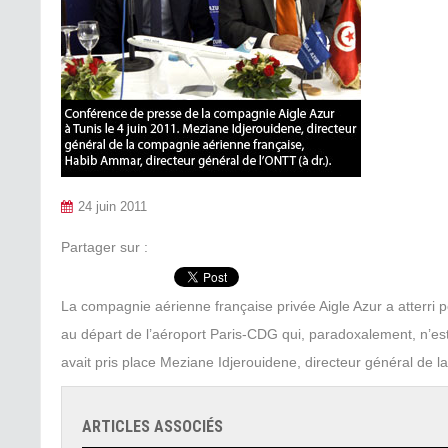
24 juin 2011
Partager sur :
La compagnie aérienne française privée Aigle Azur a atterri po
au départ de l’aéroport Paris-CDG qui, paradoxalement, n’est 
avait pris place Meziane Idjerouidene, directeur général de
ARTICLES ASSOCIÉS