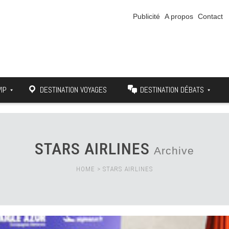
Publicité
A propos
Contact
VIP
DESTINATION VOYAGES
DESTINATION DÉBATS
STARS AIRLINES
Archive
HOME
>
STARS AIRLINES