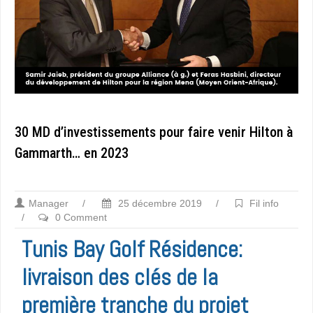
30 MD d’investissements pour faire venir Hilton à
Gammarth… en 2023
Manager
/
25 décembre 2019
/
Fil info
/
0 Comment
Tunis Bay Golf Résidence:
livraison des clés de la
première tranche du projet