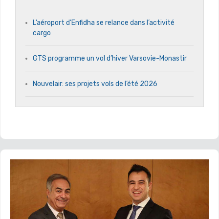
L’aéroport d’Enfidha se relance dans l’activité
cargo
GTS programme un vol d’hiver Varsovie-Monastir
Nouvelair: ses projets vols de l’été 2026