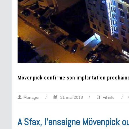
Mövenpick confirme son implantation prochain
Manager
/
31 mai 2018
/
Fil info
/
A Sfax, l’enseigne Mövenpick o