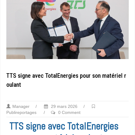
TTS signe avec TotalEnergies pour son matériel r
oulant
Manager
/
29 mars 2026
/
Publireportages
/
0 Comment
TTS signe avec TotalEnergies