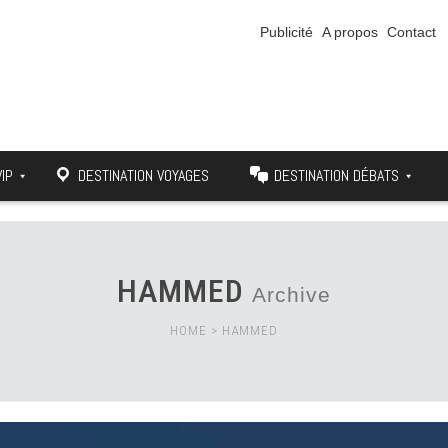
Publicité
A propos
Contact
VIP
DESTINATION VOYAGES
DESTINATION DÉBATS
HAMMED
Archive
HOME
>
HAMMED