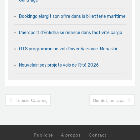
Carthage
Bookingo élargit son offre dans la billetterie maritime
L’aéroport d’Enfidha se relance dans l’activité cargo
GTS programme un vol d’hiver Varsovie-Monastir
Nouvelair: ses projets vols de l’été 2026
Tunisie Catering réfute les intoxications alimentaires dans un h
Bientôt, un rapatriemen
Publicité
A propos
Contact