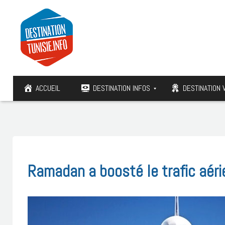
ACCUEIL
DESTINATION INFOS
DESTINATION 
Ramadan a boosté le trafic aér