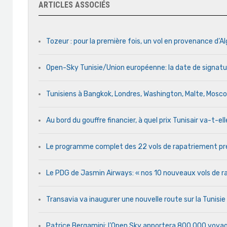
ARTICLES ASSOCIÉS
Tozeur : pour la première fois, un vol en provenance d’Al
Open-Sky Tunisie/Union européenne: la date de signatu
Tunisiens à Bangkok, Londres, Washington, Malte, Mosc
Au bord du gouffre financier, à quel prix Tunisair va-t-ell
Le programme complet des 22 vols de rapatriement pré
Le PDG de Jasmin Airways: « nos 10 nouveaux vols de rap
Transavia va inaugurer une nouvelle route sur la Tunisi
Patrice Bergamini: l’Open Sky apportera 800.000 voyag