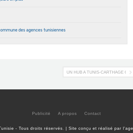
e commune des agences tunisiennes
NISAIR
UN HUB A TUNIS-CARTHAGE OU 
Publicité
A propos
Contact
unisie - Tous droits réservés. | Site conçu et réalisé par l'a