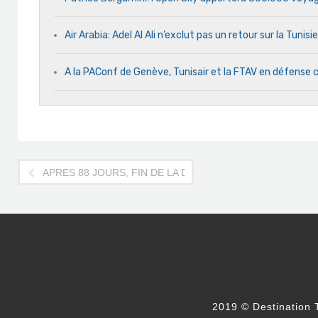
Air Arabia: Adel Al Ali n’exclut pas un retour sur la Tunisie
A la PAConf de Genève, Tunisair et la FTAV en défens
APRES 88 JOURS, FIN DE LA DISETTE SUR LES VOLS TU
2019 © Destination T