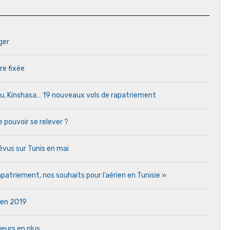
ger
re fixée
ou, Kinshasa… 19 nouveaux vols de rapatriement
e pouvoir se relever ?
vus sur Tunis en mai
atriement, nos souhaits pour l’aérien en Tunisie »
e en 2019
eurs en plus