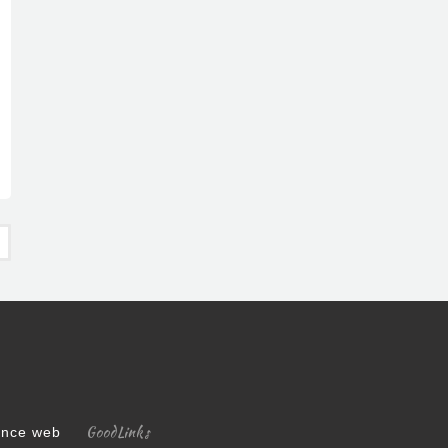
LES DIVAGATIONS DE L'ANCIEN REGIME
GoodLinks
gence web