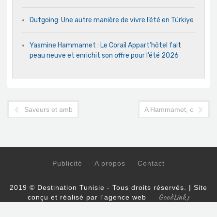
Outgoing: Une autre manière de vivre l’été en Türkiye
Yasmine Hammamet : Le Corail Appart’hôtel fait
peau neuve et enrichit son offre pour l’été 2026
Saveurs et ambiance mexicaines au Laico Tunis Hotel
A Hammamet, ce qui cha
Publicité
A propos
Contact
2019 © Destination Tunisie - Tous droits réservés. | Site
GoodLinks
conçu et réalisé par l'agence web