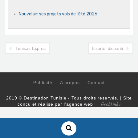
Nouvelair: ses projets vols de l’été 2026
Tunisair Express ajoute la destination Rome à son réseau 202
Bizerte: disparition de l
Publicité
A propos
Contact
2019 © Destination Tunisie - Tous droits réservés. | Site
GoodLinks
conçu et réalisé par l'agence web