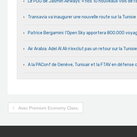
Le PDG de Jasmin Airways: « nos 10 nouveaux vols de rap
Transavia va inaugurer une nouvelle route sur la Tunisi
Patrice Bergamini: l’Open Sky apportera 800.000 voyag
Air Arabia: Adel Al Ali n’exclut pas un retour sur la Tunisie
A la PAConf de Genève, Tunisair et la FTAV en défens
Avec Premium Economy Class, Lufthansa marche sur les trac