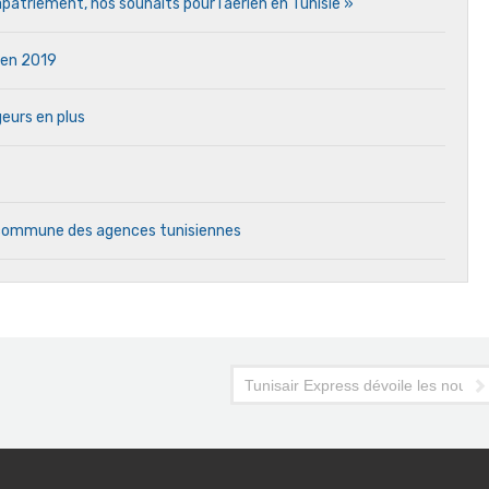
atriement, nos souhaits pour l’aérien en Tunisie »
e en 2019
eurs en plus
e commune des agences tunisiennes
es d’Air France
Tunisair Express dévoile les nouve