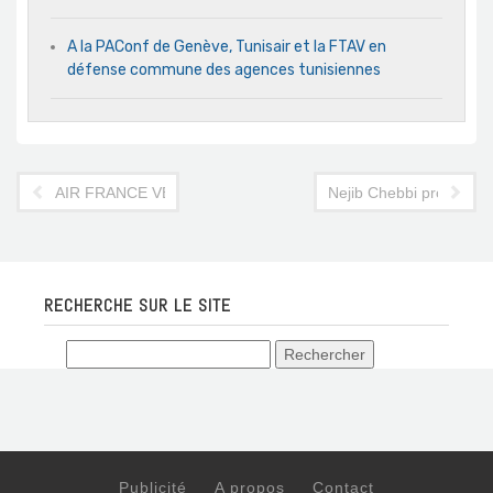
A la PAConf de Genève, Tunisair et la FTAV en
défense commune des agences tunisiennes
AIR FRANCE VEUT CHANGER LA RELATION AVEC SES PA
Nejib Chebbi promet l'O
RECHERCHE SUR LE SITE
Publicité
A propos
Contact