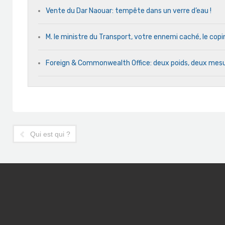
Vente du Dar Naouar: tempête dans un verre d’eau !
M. le ministre du Transport, votre ennemi caché, le cop
Foreign & Commonwealth Office: deux poids, deux mes
Qui est qui ?