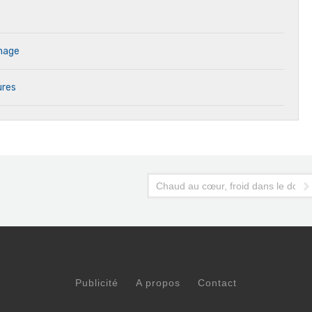
inage
ures
Chaud au cœur, froid dans le dos
Publicité
A propos
Contact