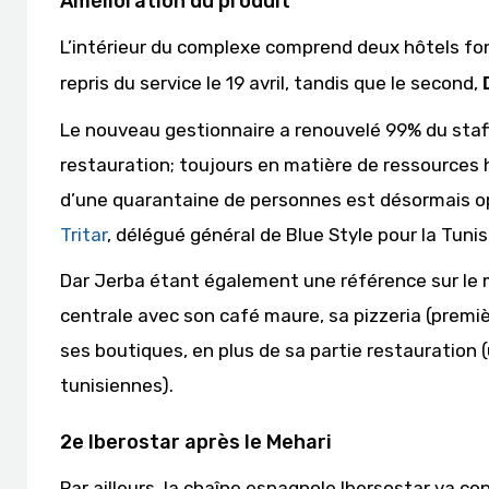
Amélioration du produit
L’intérieur du complexe comprend deux hôtels fonc
repris du service le 19 avril, tandis que le second,
Le nouveau gestionnaire a renouvelé 99% du staff
restauration; toujours en matière de ressources
d’une quarantaine de personnes est désormais o
Tritar
, délégué général de Blue Style pour la Tunis
Dar Jerba étant également une référence sur le ma
centrale avec son café maure, sa pizzeria (premièr
ses boutiques, en plus de sa partie restauration (
tunisiennes).
2e Iberostar après le Mehari
Par ailleurs, la chaîne espagnole Ibersostar va con