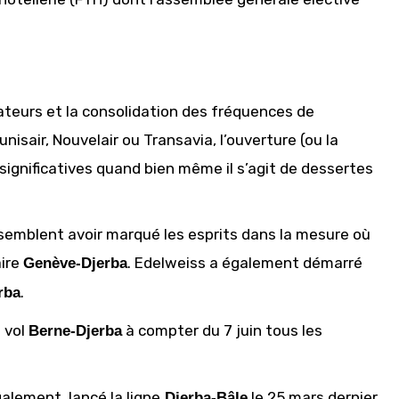
rateurs et la consolidation des fréquences de
sair, Nouvelair ou Transavia, l’ouverture (ou la
significatives quand bien même il s’agit de dessertes
 semblent avoir marqué les esprits dans la mesure où
aire
. Edelweiss a également démarré
Genève-Djerba
.
rba
n vol
à compter du 7 juin tous les
Berne-Djerba
galement, lancé la ligne
le 25 mars dernier
Djerba-Bâle