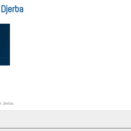
 Djerba
r Jerba.