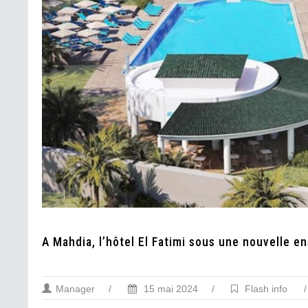
A Mahdia, l’hôtel El Fatimi sous une nouvelle e
Manager
/
15 mai 2024
/
Flash info
/