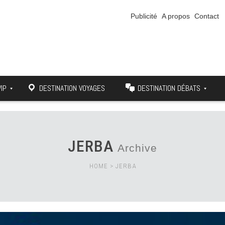
Publicité
A propos
Contact
VIP
DESTINATION VOYAGES
DESTINATION DÉBATS
JERBA
Archive
HOME
>
JERBA