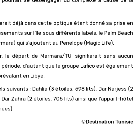
I pourrait se désengager du complexe à cause de la
serait déjà dans cette optique étant donné sa prise en
sements sur l’île sous différents labels, le Palm Beach
mara) qui s’ajoutent au Penelope (Magic Life).
r, le départ de Marmara/TUI signifierait sans aucun
 période, d’autant que le groupe Lafico est également
prévalant en Libye.
suivants : Dahlia (3 étoiles, 598 lits), Dar Narjess (2
, Dar Zahra (2 étoiles, 705 lits) ainsi que l’appart-hôtel
nées).
©Destination Tunisie