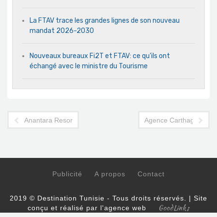
La FTAV trace les grandes lignes de son nouveau
mandat 2026-2030
Nouveaux bureaux Fi2T et FTAV: ce qu’ils ont
échangé avec le ministre du Tourisme
Anantara Resort Tozeur: journées de recrutement les 28 et 29
Agence Carthage Tours 
Publicité
A propos
Contact
2019 © Destination Tunisie - Tous droits réservés. | Site
GoodLinks
conçu et réalisé par l'agence web