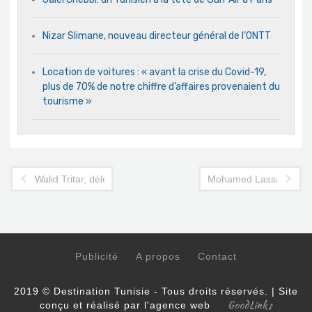
Nizar Slimane, nouveau directeur général de l’ONTT
Location de voitures : « avant la crise du Covid-19,
plus de 70% de notre chiffre d’affaires provenaient du
tourisme »
Walid Tritar, délégué général du T.O Blue Style pour la Tunisie: 
Mohamed Lassaâd Mrabet
Publicité
A propos
Contact
2019 © Destination Tunisie - Tous droits réservés. | Site
GoodLinks
conçu et réalisé par l'agence web