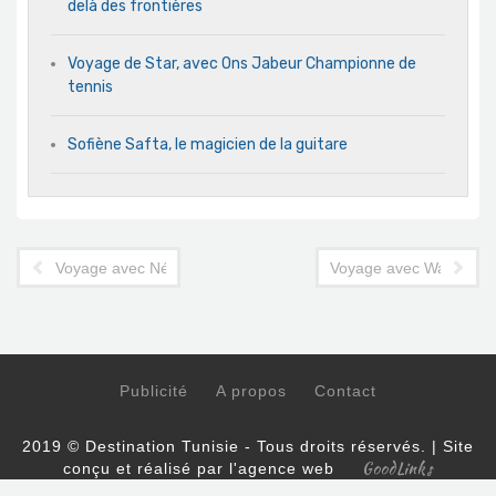
delà des frontières
Voyage de Star, avec Ons Jabeur Championne de
tennis
Sofiène Safta, le magicien de la guitare
Voyage avec Néjib Belkadhi, réalisateur de cinéma
Voyage avec Wahiba AR
Publicité
A propos
Contact
2019 © Destination Tunisie - Tous droits réservés. | Site
GoodLinks
conçu et réalisé par l'agence web