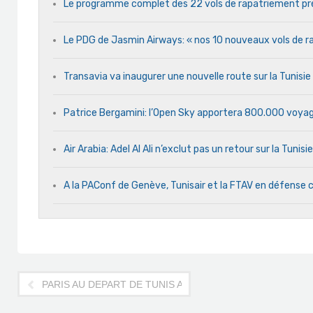
Le programme complet des 22 vols de rapatriement pré
Le PDG de Jasmin Airways: « nos 10 nouveaux vols de rap
Transavia va inaugurer une nouvelle route sur la Tunisi
Patrice Bergamini: l’Open Sky apportera 800.000 voyag
Air Arabia: Adel Al Ali n’exclut pas un retour sur la Tunisie
A la PAConf de Genève, Tunisair et la FTAV en défens
PARIS AU DEPART DE TUNIS AVEC AIGLE AZUR