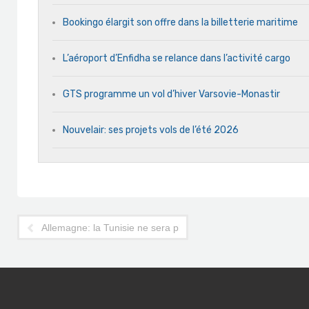
Bookingo élargit son offre dans la billetterie maritime
L’aéroport d’Enfidha se relance dans l’activité cargo
GTS programme un vol d’hiver Varsovie-Monastir
Nouvelair: ses projets vols de l’été 2026
Allemagne: la Tunisie ne sera plus "pays à haut risque sanitai