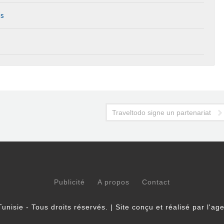
is
Traveltodo signe un partenariat st
Publicité
A propos
Contact
unisie - Tous droits réservés. | Site conçu et réalisé par l'a