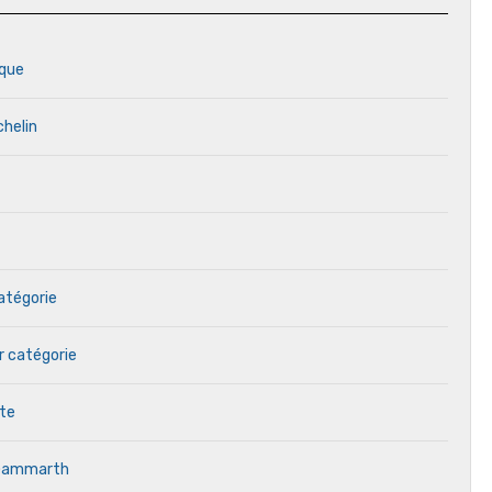
rque
chelin
catégorie
r catégorie
ète
, Gammarth