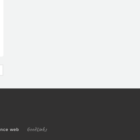
ratégique pour représenter le Club Med
GoodLinks
gence web