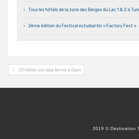
Tous les hôtels de la zone des Berges du Lac 1 & 2 à Tun
2ème édition du Festival estudiantin « Factory Fest »
23 hôtels ont déjà fermé à Djerba
2019 © Destination T