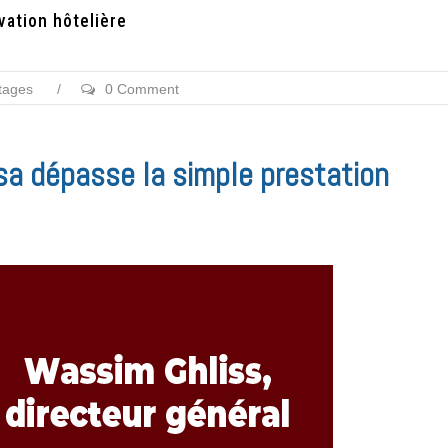
vation hôtelière
tages
/
0 Comment
sa dépasse la simple prestation