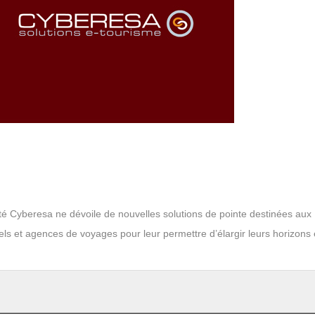
té Cyberesa ne dévoile de nouvelles solutions de pointe destinées aux
s et agences de voyages pour leur permettre d’élargir leurs horizons e