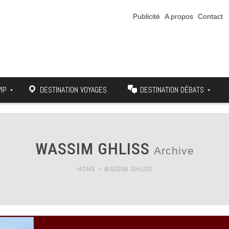
Publicité
A propos
Contact
VIP
DESTINATION VOYAGES
DESTINATION DÉBATS
WASSIM GHLISS
Archive
HOME
>
WASSIM GHLISS