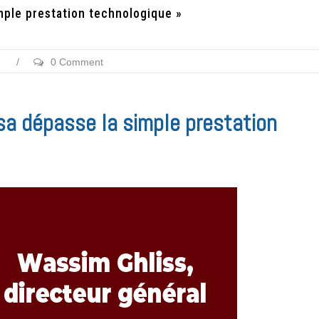
mple prestation technologique »
/
0 Comment
sa dépasse la simple prestation