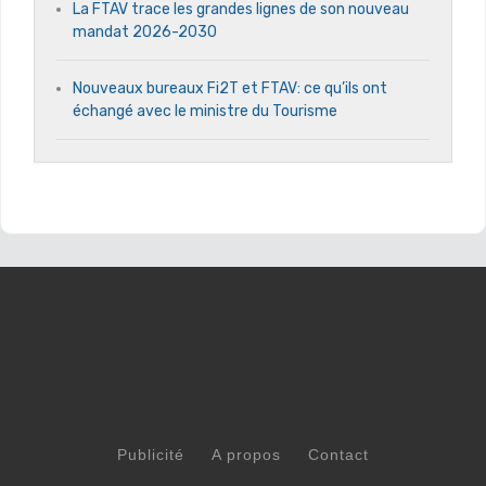
La FTAV trace les grandes lignes de son nouveau
mandat 2026-2030
Nouveaux bureaux Fi2T et FTAV: ce qu’ils ont
échangé avec le ministre du Tourisme
Publicité
A propos
Contact