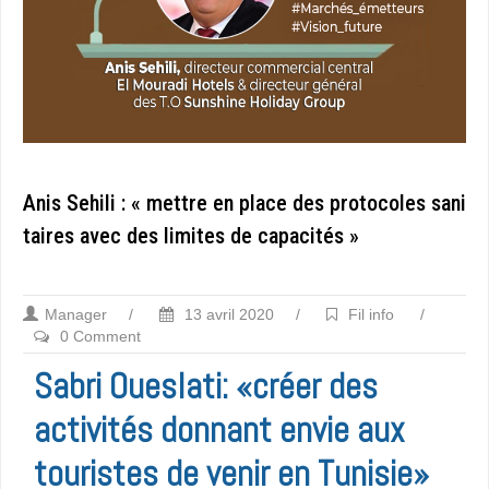
Anis Sehili : « mettre en place des protocoles sani
taires avec des limites de capacités »
Manager
/
13 avril 2020
/
Fil info
/
0 Comment
Sabri Oueslati: «créer des
activités donnant envie aux
touristes de venir en Tunisie»